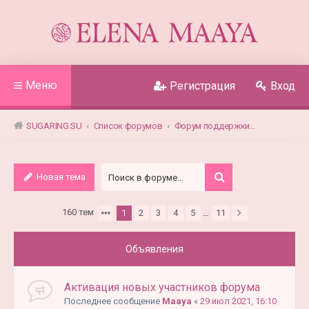
Меню
Регистрация
Вход
SUGARING.SU
Список форумов
Форум поддержки покупателей паст для шугаринга Elena Maaya
Новая тема
160 тем
1
2
3
4
5
…
11
Объявления
Активация новых участников форума
Последнее сообщение
Maaya
«
29 июл 2021, 16:10