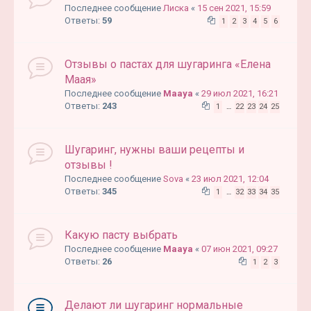
Последнее сообщение
Лиска
«
15 сен 2021, 15:59
Ответы:
59
1
2
3
4
5
6
Отзывы о пастах для шугаринга «Елена
Маая»
Последнее сообщение
Maaya
«
29 июл 2021, 16:21
Ответы:
243
1
…
22
23
24
25
Шугаринг, нужны ваши рецепты и
отзывы !
Последнее сообщение
Sova
«
23 июл 2021, 12:04
Ответы:
345
1
…
32
33
34
35
Какую пасту выбрать
Последнее сообщение
Maaya
«
07 июн 2021, 09:27
Ответы:
26
1
2
3
Делают ли шугаринг нормальные