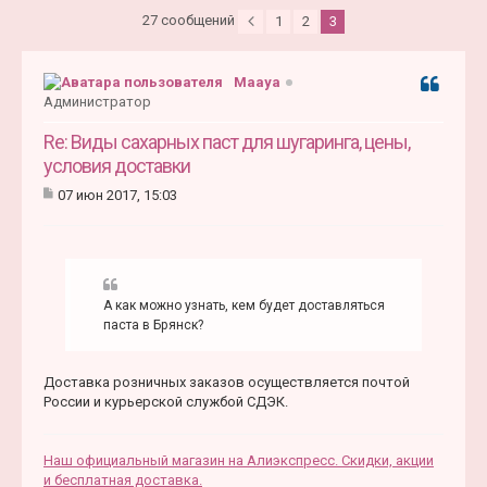
27 сообщений
1
2
3
Maaya
Цитата
Администратор
Re: Виды сахарных паст для шугаринга, цены,
условия доставки
07 июн 2017, 15:03
С
о
о
б
щ
е
А как можно узнать, кем будет доставляться
н
и
паста в Брянск?
е
Доставка розничных заказов осуществляется почтой
России и курьерской службой СДЭК.
Наш официальный магазин на Алиэкспресс. Скидки, акции
и бесплатная доставка.