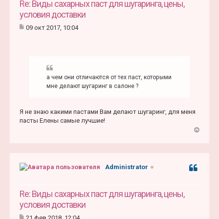
ь
Re: Виды сахарных паст для шугаринга, цены,
с
условия доставки
я
09 окт 2017, 10:04
к
С
н
о
а
о
ч
б
а
щ
е
л
а чем они отличаются от тех паст, которыми
н
у
и
мне делают шугаринг в салоне ?
е
Я не знаю какими пастами Вам делают шугаринг, для меня
пасты Елены самые лучшие!
В
е
р
н
Administrator
Цитата
у
т
ь
Re: Виды сахарных паст для шугаринга, цены,
с
условия доставки
я
21 фев 2018, 12:04
к