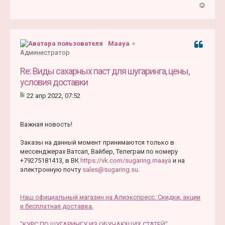
В
е
р
н
Maaya
Цитата
у
Администратор
т
ь
Re: Виды сахарных паст для шугаринга, цены,
с
условия доставки
я
22 апр 2022, 07:52
к
С
н
о
а
о
ч
Важная новость!
б
а
щ
е
л
Заказы на данный момент принимаются только в
н
у
мессенджерах Ватсап, Вайбер, Телеграм по номеру
и
+79275181413, в ВК
https://vk.com/sugaring.maaya
и на
е
электронную почту
sales@sugaring.su
.
Наш официальный магазин на Алиэкспресс. Скидки, акции
и бесплатная доставка.
"КУРС ПО ШУГАРИНГУ ИЗ ОБУЧАЮЩИХ СТАТЕЙ"