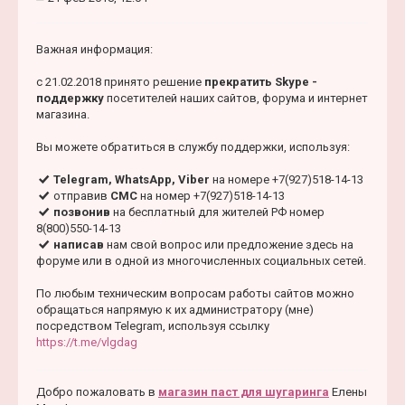
С
н
о
а
о
ч
Важная информация:
б
а
щ
е
л
с 21.02.2018 принято решение
прекратить Skype -
н
у
поддержку
посетителей наших сайтов, форума и интернет
и
магазина.
е
Вы можете обратиться в службу поддержки, используя:
Telegram, WhatsApp, Viber
на номере +7(927)518-14-13
отправив
СМС
на номер +7(927)518-14-13
позвонив
на бесплатный для жителей РФ номер
8(800)550-14-13
написав
нам свой вопрос или предложение здесь на
форуме или в одной из многочисленных социальных сетей.
По любым техническим вопросам работы сайтов можно
обращаться напрямую к их администратору (мне)
посредством Telegram, используя ссылку
https://t.me/vlgdag
Добро пожаловать в
магазин паст для шугаринга
Елены