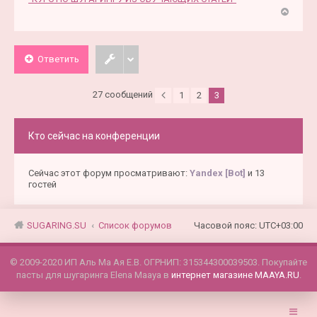
В
е
р
Ответить
н
у
т
27 сообщений
1
2
3
ь
с
я
Кто сейчас на конференции
к
н
а
Сейчас этот форум просматривают:
Yandex [Bot]
и 13
ч
гостей
а
л
у
SUGARING.SU
Список форумов
Часовой пояс:
UTC+03:00
© 2009-2020 ИП Аль Ма Ая Е.В. ОГРНИП: 315344300039503. Покупайте
пасты для шугаринга Elena Maaya в
интернет магазине MAAYA.RU
.