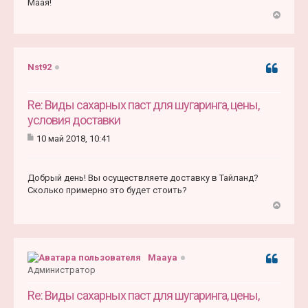
Маая!
В
е
р
н
Nst92
Цитата
у
т
ь
Re: Виды сахарных паст для шугаринга, цены,
с
условия доставки
я
10 май 2018, 10:41
к
С
н
о
а
о
ч
Добрый день! Вы осуществляете доставку в Тайланд?
б
а
щ
Сколько примерно это будет стоить?
е
л
н
у
В
и
е
е
р
н
Maaya
Цитата
у
Администратор
т
ь
Re: Виды сахарных паст для шугаринга, цены,
с