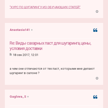
"КУРС ПО ШУГАРИНГУ ИЗ ОБУЧАЮЩИХ СТАТЕЙ"
В
е
р
н
Anastasia141
Цитата
у
т
ь
Re: Виды сахарных паст для шугаринга, цены,
с
условия доставки
я
18 сен 2017, 12:01
к
С
н
о
а
о
ч
а чем они отличаются от тех паст, которыми мне делают
б
а
щ
шугаринг в салоне ?
е
л
н
у
В
и
е
е
р
н
Gaglova_S
Цитата
у
т