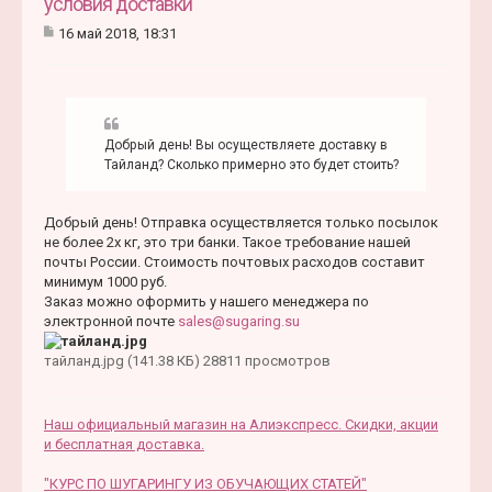
условия доставки
я
16 май 2018, 18:31
к
С
н
о
а
о
ч
б
а
щ
е
л
Добрый день! Вы осуществляете доставку в
н
у
и
Тайланд? Сколько примерно это будет стоить?
е
Добрый день! Отправка осуществляется только посылок
не более 2х кг, это три банки. Такое требование нашей
почты России. Стоимость почтовых расходов составит
минимум 1000 руб.
Заказ можно оформить у нашего менеджера по
электронной почте
sales@sugaring.su
тайланд.jpg (141.38 КБ) 28811 просмотров
Наш официальный магазин на Алиэкспресс. Скидки, акции
и бесплатная доставка.
"КУРС ПО ШУГАРИНГУ ИЗ ОБУЧАЮЩИХ СТАТЕЙ"