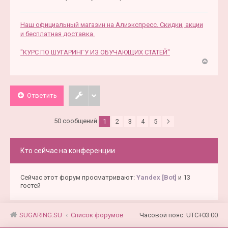
Наш официальный магазин на Алиэкспресс. Скидки, акции
и бесплатная доставка.
"КУРС ПО ШУГАРИНГУ ИЗ ОБУЧАЮЩИХ СТАТЕЙ"
В
е
р
Ответить
н
у
т
50 сообщений
1
2
3
4
5
ь
с
я
Кто сейчас на конференции
к
н
а
Сейчас этот форум просматривают:
Yandex [Bot]
и 13
ч
гостей
а
л
у
SUGARING.SU
Список форумов
Часовой пояс:
UTC+03:00