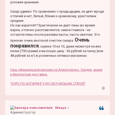
условия хранения.
Сахар удивил. По сравнению с предыдущим, на цвет вроде
отличий и нет, белый, ближе к кремовому, кристалики
средние.
Но как варится!!! Практически не дает пены во время
варки, отлично расплавляется; самое главное - не
остается пены после разлива пасты, паста светлая. Это
Очень
признак очень высокой очистки сахара.
понравился
, оценка 10 из 10, даже несмотря на вес
пачки (750 грамм) и высокую цену - 36 рублей за пачку (или
48 рублей за кг) в розничных сетевых магазинах.
Наш официальный магазин на Алиэкспресс. Скидки, акции
и бесплатная доставка.
"КУРС ПО ШУГАРИНГУ ИЗ ОБУЧАЮЩИХ СТАТЕЙ"
В
е
р
н
Maaya
Цитата
у
Администратор