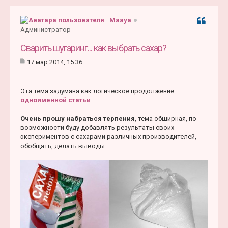
Maaya
Цитата
Администратор
Сварить шугаринг... как выбрать сахар?
17 мар 2014, 15:36
С
о
о
Эта тема задумана как логическое продолжение
б
щ
одноименной статьи
е
н
Очень прошу набраться терпения
, тема обширная, по
и
возможности буду добавлять результаты своих
е
экспериментов с сахарами различных производителей,
обобщать, делать выводы...