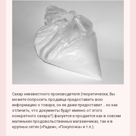
б
а
щ
ч
е
а
н
л
и
у
е
Сахар неизвестного производителя (теоретически, Вы
можете попросить продавца предоставить всю
информацию о товаре, он ее даже предоставит... но как
отличить, что документы будут именно от этого
конкретного сахара?) фасуется и продается как в совсем
маленьких продовольственных магазинчиках, так и в
крупных сетях («Радеж», «Покупочка» и т.п.).