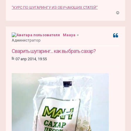
"КУРС ПО ШУГАРИНГУ ИЗ ОБУЧАЮЩИХ СТАТЕЙ"
В
е
р
н
Maaya
Цитата
у
Администратор
т
ь
Сварить шугаринг... как выбрать сахар?
с
07 апр 2014, 19:55
я
С
к
о
н
о
б
а
щ
ч
е
а
н
л
и
у
е