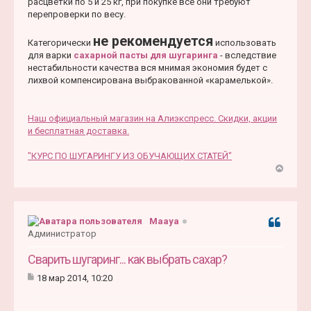
расцветки по 5 и 25 кг, при покупке все они требуют
перепроверки по весу.
не рекомендуется
Категорически
использовать
для варки
сахарной пасты для шугаринга
- вследствие
нестабильности качества вся мнимая экономия будет с
лихвой компенсирована выбракованной «карамелькой».
Наш официальный магазин на Алиэкспресс. Скидки, акции
и бесплатная доставка.
"КУРС ПО ШУГАРИНГУ ИЗ ОБУЧАЮЩИХ СТАТЕЙ"
В
е
р
н
Maaya
Цитата
у
Администратор
т
ь
Сварить шугаринг... как выбрать сахар?
с
18 мар 2014, 10:20
я
С
к
о
н
о