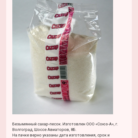
е
а
н
л
и
у
е
Безымянный сахар-песок. Изготовлен ООО «Союз-А», г.
Волгоград, Шоссе Авиаторов, 8Б.
На пачке верно указаны дата изготовления, срок и