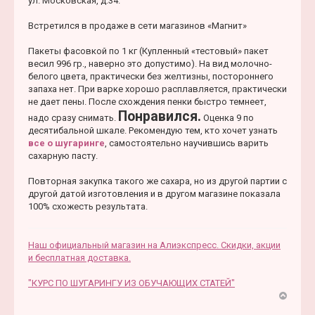
ул. Московская, д.34.
Встретился в продаже в сети магазинов «Магнит»
Пакеты фасовкой по 1 кг (Купленный «тестовый» пакет
весил 996 гр., наверно это допустимо). На вид молочно-
белого цвета, практически без желтизны, постороннего
запаха нет. При варке хорошо расплавляется, практически
не дает пены. После схождения пенки быстро темнеет,
Понравился.
надо сразу снимать.
Оценка 9 по
десятибальной шкале. Рекомендую тем, кто хочет узнать
все о шугаринге
, самостоятельно научившись варить
сахарную пасту.
Повторная закупка такого же сахара, но из другой партии с
другой датой изготовления и в другом магазине показала
100% схожесть результата.
Наш официальный магазин на Алиэкспресс. Скидки, акции
и бесплатная доставка.
"КУРС ПО ШУГАРИНГУ ИЗ ОБУЧАЮЩИХ СТАТЕЙ"
В