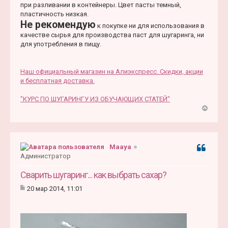
при разливании в контейнеры. Цвет пасты темный,
пластичность низкая.
Не рекомендую
к покупке ни для использования в
качестве сырья для производства паст для шугаринга, ни
для употребления в пищу.
Наш официальный магазин на Алиэкспресс. Скидки, акции
и бесплатная доставка.
"КУРС ПО ШУГАРИНГУ ИЗ ОБУЧАЮЩИХ СТАТЕЙ"
В
е
р
н
Maaya
Цитата
у
Администратор
т
ь
Сварить шугаринг... как выбрать сахар?
с
20 мар 2014, 11:01
я
С
к
о
н
о
б
а
щ
ч