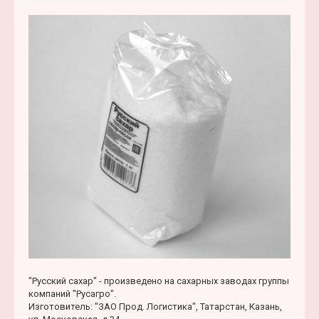
о
н
о
б
а
щ
ч
е
а
н
л
и
у
е
"Русский сахар" - произведено на сахарных заводах группы
компаний "Русагро".
Изготовитель: "ЗАО Прод. Логистика", Татарстан, Казань,