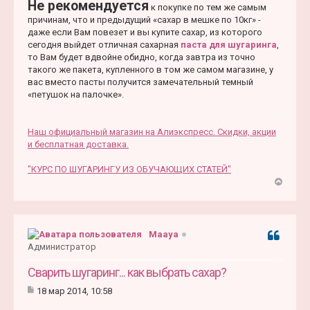
Не рекомендуется
к покупке по тем же самым
причинам, что и предыдущий «сахар в мешке по 10кг» -
даже если Вам повезет и вы купите сахар, из которого
сегодня выйдет отличная сахарная
паста для шугаринга
,
то Вам будет вдвойне обидно, когда завтра из точно
такого же пакета, купленного в том же самом магазине, у
вас вместо пасты получится замечательный темный
«петушок на палочке».
Наш официальный магазин на Алиэкспресс. Скидки, акции
и бесплатная доставка.
"КУРС ПО ШУГАРИНГУ ИЗ ОБУЧАЮЩИХ СТАТЕЙ"
В
е
р
н
Maaya
Цитата
у
Администратор
т
ь
Сварить шугаринг... как выбрать сахар?
с
18 мар 2014, 10:58
я
С
к