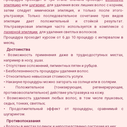
эпиляцию
или
шугаринг
, для удаления всех лишних волос с корнем,
затем следует химическая эпиляция, и только после этого-
ультразвук. Только последовательное сочетание трех видов
эпиляции дает положительный и стойкой результат.
Ультразвуковая эпиляция часто используется в комплексе с
лазерной эпиляции
, для удаления светлых волосков.
Процедура проходит курсом от 6 до 10 процедур с интервалом в
месяц.
Достоинства
• Возможность применения даже в труднодоступных местах,
например в носу, ушах.
• Отсутствие осложнений, пигментных пятен и рубцов.
• Безболезненность процедуры удаления волос.
• Относительно невысокая стоимость услуги.
• Накануне процедуры можно загорать на солнце или в солярии.
• Положительное (тонизирующее, регенерирующее,
противовоспалительное) действие ультразвука на кожу.
• Возможность удаления любых волос, в том числе пушковых,
седых, тонких, светлых;
• Продолжительный эффект от процедуры, сравнимый с
шугарингом.
Противопоказания
• Волосы в местах родинок и непосредственно растущие из них;