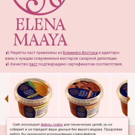
Рецепты паст привезены из
Ближнего Востока
и адаптиро-
ваны к нуждам современных мастеров сахарной депиляции.
Качество
паст
подтверждено сертификатом соответствия.
Cайт использует
файлы cookie
для технических целей, он не
собирает и не передает ваши данные без вашего ведома. Продолжая
© 2009-2022 SUGARING.SU, Авторские сахарные пасты для
работу, Вы разрешаете использование cookie-файлов.