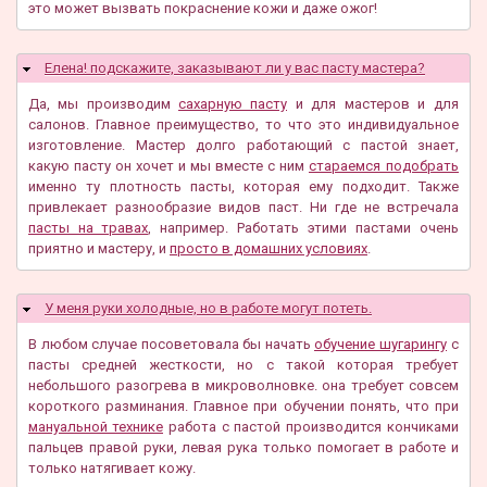
это может вызвать покраснение кожи и даже ожог!
Елена! подскажите, заказывают ли у вас пасту мастера?
Скрыть
Да, мы производим
сахарную пасту
и для мастеров и для
салонов. Главное преимущество, то что это индивидуальное
изготовление. Мастер долго работающий с пастой знает,
какую пасту он хочет и мы вместе с ним
стараемся подобрать
именно ту плотность пасты, которая ему подходит. Также
привлекает разнообразие видов паст. Ни где не встречала
пасты на травах
, например. Работать этими пастами очень
приятно и мастеру, и
просто в домашних условиях
.
У меня руки холодные, но в работе могут потеть.
Скрыть
В любом случае посоветовала бы начать
обучение шугарингу
с
пасты средней жесткости, но с такой которая требует
небольшого разогрева в микроволновке. она требует совсем
короткого разминания. Главное при обучении понять, что при
мануальной технике
работа с пастой производится кончиками
пальцев правой руки, левая рука только помогает в работе и
только натягивает кожу.