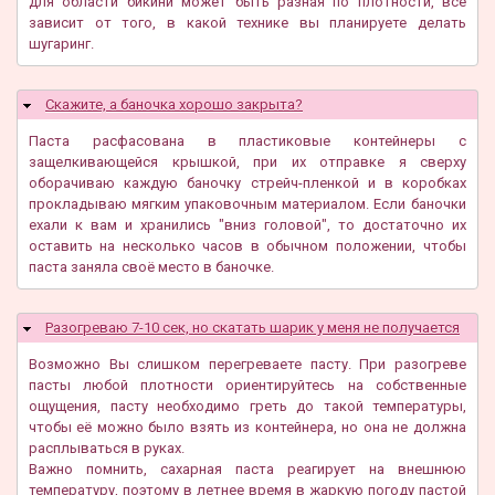
для области бикини может быть разная по плотности, все
зависит от того, в какой технике вы планируете делать
шугаринг.
Скажите, а баночка хорошо закрыта?
Скрыть
Паста расфасована в пластиковые контейнеры с
защелкивающейся крышкой, при их отправке я сверху
оборачиваю каждую баночку стрейч-пленкой и в коробках
прокладываю мягким упаковочным материалом. Если баночки
ехали к вам и хранились "вниз головой", то достаточно их
оставить на несколько часов в обычном положении, чтобы
паста заняла своё место в баночке.
Разогреваю 7-10 сек, но скатать шарик у меня не получается
Скрыть
Возможно Вы слишком перегреваете пасту. При разогреве
пасты любой плотности ориентируйтесь на собственные
ощущения, пасту необходимо греть до такой температуры,
чтобы её можно было взять из контейнера, но она не должна
расплываться в руках.
Важно помнить, сахарная паста реагирует на внешнюю
температуру, поэтому в летнее время в жаркую погоду пастой