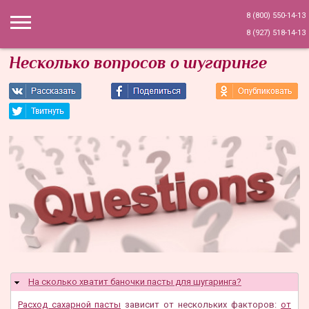
8 (800) 550-14-13
8 (927) 518-14-13
Несколько вопросов о шугаринге
На сколько хватит баночки пасты для шугаринга?
Скрыть
Расход сахарной пасты
зависит от нескольких факторов:
от