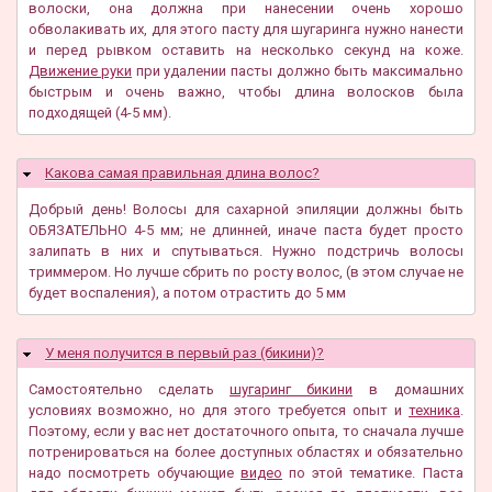
волоски, она должна при нанесении очень хорошо
обволакивать их, для этого пасту для шугаринга нужно нанести
и перед рывком оставить на несколько секунд на коже.
Движение руки
при удалении пасты должно быть максимально
быстрым и очень важно, чтобы длина волосков была
подходящей (4-5 мм).
Какова самая правильная длина волос?
Скрыть
Добрый день! Волосы для сахарной эпиляции должны быть
ОБЯЗАТЕЛЬНО 4-5 мм; не длинней, иначе паста будет просто
залипать в них и спутываться. Нужно подстричь волосы
триммером. Но лучше сбрить по росту волос, (в этом случае не
будет воспаления), а потом отрастить до 5 мм
У меня получится в первый раз (бикини)?
Скрыть
Самостоятельно сделать
шугаринг бикини
в домашних
условиях возможно, но для этого требуется опыт и
техника
.
Поэтому, если у вас нет достаточного опыта, то сначала лучше
потренироваться на более доступных областях и обязательно
надо посмотреть обучающие
видео
по этой тематике. Паста