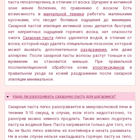
паста гипоаллергенна, в отличии от воска. Шугаринг в интимной
зоне менее болезнен, по сравнению с воском. Есть
возможность в
мануальной технике
работать маленькими
кусочками, что сводит болевые ощущения до минимума.
Сахарной пастой эпиляция интимной зоны делается быстрей,
нет неприятных ощущений горячего воска, нет опасности
ожога.
Сахарная паста
легко удаляется водой, в отличии от
воска, который надо удалять специальным лосьоном, который
может вызвать дополнительное
раздражение
, или даже
аллергию. После сахарной пасты волосы растут тоньше и со
временем их становится меньше. При правильной
послеэпиляционной обработке кожи
хлоргексидином
и
правильном уходе за кожей раздражение после сахарной
эпиляции минимальное.
Надо ли разогревать сахарную пасту для шугаринга?
Скрыть
Сахарная паста легко разогревается в микроволновой печи в
течении 5-10 секунд, в случае, если этого недостаточно, то
разогрев можно немного продлить. Также можно подогреть
пасту на водяной бане. Паста нагревается только для того, что
бы ее было легко извлечь из контейнера и начать разминать.
Ни в коем случае нельзя накладывать горячую пасту на тело,