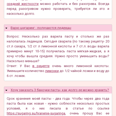
средней жесткости
можно работать и без разогрева. Всегда
перед разогревом нужно проверить, требуется ли это и
насколько долго.
Варю шугаринг - получаются леденцы
Скрыть
Вопрос: Несколько раз варила пасту и столько же раз
налопалась леденцов. Сегодня сварила (по такому рецепту- 20
ст.л сахара, 1/2 ст л лимонной кислоты и 7 ст.л. воды варила
примерно минут 10-15) получилась паста мягкая-жидкая, а я
хочу чтобы вышла средняя. Нужно просто уменьшить воды?
Насколько меньше?
Ответ: У Вас
в рецепте
очень много лимонной кислоты.
Уменьшите количество
лимонки
до 1/2 чайной ложки и воду до
6 ст. ложек.
Хочу заказать 3 баночки пасты, как долго ее можно хранить?
Скрыть
Срок хранения моей пасты - два года. Чтобы через два года
паста была как новая - нужно соблюсти несколько простых
условий, я о них писала в статье по ссылке
https://sugaring.su/hranenie-sugaringa
, очень прошу Вас ее