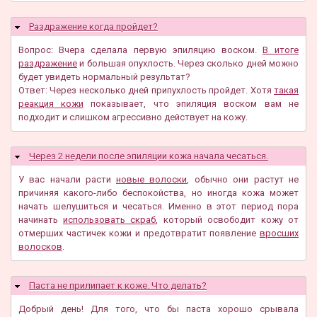
Раздражение когда пройдет?
Скрыть
Вопрос: Вчера сделала первую эпиляцию воском.
В итоге
раздражение
и большая опухлость. Через сколько дней можно
будет увидеть нормальный результат?
Ответ: Через несколько дней припухлость пройдет. Хотя
такая
реакция кожи
показывает, что эпиляция воском вам не
подходит и слишком агрессивно действует на кожу.
Через 2 недели после эпиляции кожа начала чесаться.
Скрыть
У вас начали расти
новые волоски
, обычно они растут не
причиняя какого-либо беспокойства, но иногда кожа может
начать шелушиться и чесаться. Именно в этот период пора
начинать
использовать скраб
, который освободит кожу от
отмерших частичек кожи и предотвратит появление
вросших
волосков
.
Паста не прилипает к коже. Что делать?
Скрыть
Добрый день! Для того, что бы паста хорошо срывала