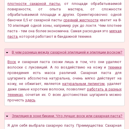
плотности сахарной пасты
, от площади обрабатываемой
поверхности, от опыта мастера, от сложности
обрабатываемой площади и других. Ориентировочно: одной
баночки 0,5 кг сахарной пасты
средней жесткости
хватит на 8-
10 эпиляций одной зоны, например рук до локтя. Чем плотнее
паста - тем она более экономична. Самая расходная это
мягкая
паста
, которой работают в бандажной технике.
Скрыть
В чем разница между сахарной эпиляцией и эпиляции воском?
Воск
и сахарная паста схожи лишь в том, что они удаляют
волоски с луковицей. А по воздействию на кожу и
технике
проведения есть масса различий. Сахарная паста для
шугаринга абсолютна натуральна, очень мягко действует на
кожу, не обжигает, является
натуральным пилингом
, удаляет
даже самые короткие волоски, позволяет
работать в разных
техниках
, сочетая их. О всех достоинствах шугаринга можно
прочесть
здесь
.
Эпиляция в зоне бикини. Что лучше: воск или сахарная паста?
Скрыть
Я для себя выбрала сахарную пасту. Преимущества: Сахарная